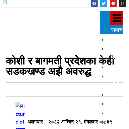
समाचार
राजनीति
प्रदेश
शिक्षा
कोशी र बागमती प्रदेशका केही
स्वास्थ्य
सडकखण्ड अझै अवरुद्ध
विज्ञान
प्रविधि
अन्तर्राष्
खेलकुद
अन्तर्वार्त
मनोरञ्ज
अलगधार
२०८२ आश्विन २१, मंगलवार ०५:४१