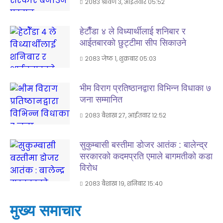
२०८३ श्रावण ३, आईतवार ०५:५२
हेटाैँडा ४ ले विध्यार्थीलाई शनिबार र
आईतबारकाे छुट्टीमा सीप सिकाउने
२०८३ जेष्ठ १, शुक्रबार ०५:०३
भीम विराग प्रतिष्ठानद्वारा विभिन्न विधाका ७
जना सम्मानित
२०८३ बैशाख २७, आईतवार १२:५२
सुकुम्बासी बस्तीमा डोजर आतंक : बालेन्द्र
सरकारको कदमप्रति एमाले बागमतीको कडा
विरोध
२०८३ बैशाख १९, शनिबार १५:४०
मुख्य समाचार