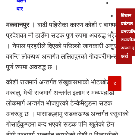
अन्य
विचार
मकवानपुर ।
बाढी पहिरोका कारण कोशी र बागमती
पर्यटक
पत्रपत्
प्रदेशका नौ ठाउँमा सडक पूर्ण रुपमा अवरुद्ध भएको छ
स्थानीय
। नेपाल प्रहरीले दिएको पछिल्लो जानकारी अनुसार
सुरक्षा
कान्ति लोकपथ अन्तर्गत ललितपुरको गोदावरीमा सडक
अर्थ
पूर्ण रुपमा अवरुद्ध छ ।
कोशी राजमार्ग अन्तर्गत संखुवासभाको भोटखोला र
X
मकालु, मेची राजमार्ग अन्तर्गत इलाम र मध्यपहाडी
लोकमार्ग अन्तर्गत भोजपुरको टेम्केमैयुङमा सडक
अवरुद्ध छ । पासाङल्हामु सडकखण्ड अन्तर्गत रसुवाको
गोसाईंकुण्डमा बन्द भएको सडक पनि खुलेको छैन ।
बीपी राजमार्ग अन्तर्गत काभ्रेको रोशी र सिन्धुलीको