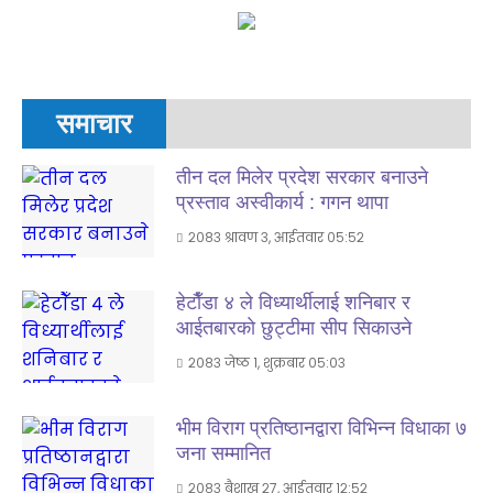
समाचार
तीन दल मिलेर प्रदेश सरकार बनाउने
प्रस्ताव अस्वीकार्य : गगन थापा
२०८३ श्रावण ३, आईतवार ०५:५२
हेटाैँडा ४ ले विध्यार्थीलाई शनिबार र
आईतबारकाे छुट्टीमा सीप सिकाउने
२०८३ जेष्ठ १, शुक्रबार ०५:०३
भीम विराग प्रतिष्ठानद्वारा विभिन्न विधाका ७
जना सम्मानित
२०८३ बैशाख २७, आईतवार १२:५२