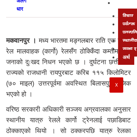
अन्य
विचार
पर्यटक
पत्रपत्
मकवानपुर ।
मध्य भारतमा मङ्गलबार राति एक यात्रु
स्थानीय
सुरक्षा
रेल मालवाहक (कार्गो) रेलसँग ठोक्किँदा कम्तीमा ११
अर्थ
जनाको दुःखद निधन भएको छ । दुर्घटना छत्तीसगढ
राज्यको राजधानी रायपुरबाट करिब ११५ किलोमिटर
(७० माइल) उत्तरपूर्वमा अवस्थित बिलासपुर नजिक
X
भएको हो ।
वरिष्ठ सरकारी अधिकारी सञ्जय अग्रवालका अनुसार
स्थानीय यात्रु रेलले कार्गो ट्रेनलाई पछाडिबाट
ठोक्काएको थियो । सो ठक्करपछि यात्रु रेलका