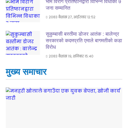
भीम विराग प्रतिष्ठानद्वारा विभिन्न विधाका ७
जना सम्मानित
२०८३ बैशाख २७, आईतवार १२:५२
सुकुम्बासी बस्तीमा डोजर आतंक : बालेन्द्र
सरकारको कदमप्रति एमाले बागमतीको कडा
विरोध
२०८३ बैशाख १९, शनिबार १५:४०
मुख्य समाचार