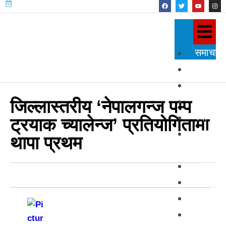
समाचार
राजनीति
प्रदेश
शिक्षा
जिल्लास्तरीय ‘नेपालगन्ज पम्प
स्वास्थ्य
ट्रयाक च्यालेन्ज’ प्रतियोगितामा
विज्ञान
थापा प्रथम
प्रविधि
अन्तर्राष्
खेलकुद
अन्तर्वार्त
मनोरञ्ज