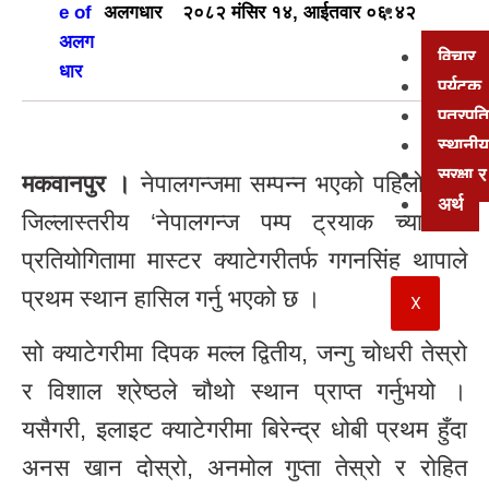
अन्य
अलगधार
२०८२ मंसिर १४, आईतवार ०६:४२
विचार
पर्यटक
पत्रपत्
स्थानीय
सुरक्षा
मकवानपुर ।
नेपालगन्जमा सम्पन्न भएको पहिलो बाँके
अर्थ
जिल्लास्तरीय ‘नेपालगन्ज पम्प ट्रयाक च्यालेन्ज’
प्रतियोगितामा मास्टर क्याटेगरीतर्फ गगनसिंह थापाले
प्रथम स्थान हासिल गर्नु भएको छ ।
X
सो क्याटेगरीमा दिपक मल्ल द्वितीय, जन्गु चोधरी तेस्रो
र विशाल श्रेष्ठले चौथो स्थान प्राप्त गर्नुभयो ।
यसैगरी, इलाइट क्याटेगरीमा बिरेन्द्र धोबी प्रथम हुँदा
अनस खान दोस्रो, अनमोल गुप्ता तेस्रो र रोहित