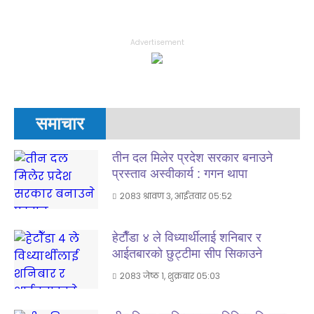
Advertisement
समाचार
तीन दल मिलेर प्रदेश सरकार बनाउने
प्रस्ताव अस्वीकार्य : गगन थापा
२०८३ श्रावण ३, आईतवार ०५:५२
हेटाैँडा ४ ले विध्यार्थीलाई शनिबार र
आईतबारकाे छुट्टीमा सीप सिकाउने
२०८३ जेष्ठ १, शुक्रबार ०५:०३