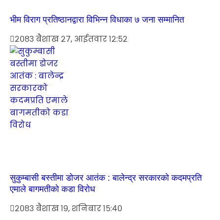
भीम विराग प्रतिष्ठानद्वारा विभिन्न विधाका ७ जना सम्मानित
२०८३ बैशाख २७, आईतवार १२:५२
सुकुम्बासी बस्तीमा डोजर आतंक : बालेन्द्र सरकारको कदमप्रति
एमाले बागमतीको कडा विरोध
२०८३ बैशाख १९, शनिबार १५:४०