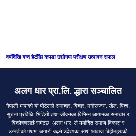
वर्षौँदेखि बन्द हेटौँडा कपडा उद्योगमा परीक्षण उत्पादन सफल
अलग धार प्रा.लि. द्धारा सञ्चालित
नेपाली भाषाको यो पोर्टलले समाचार, विचार, मनोरन्जन, खेल, विश्व,
सुचना प्रविधि, भिडियो तथा जीवनका बिभिन्न आयामका समाचार र
विश्लेषणलाई समेट्छ अलग धार ले मर्यादित समाज विकास र
उन्नतीको पथमा अगाडी बढ्ने उदेश्यका साथ आवाज बिहीनहरुको