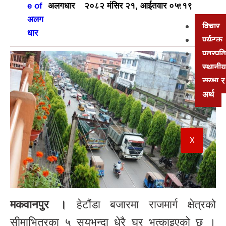
अन्य
अलगधार
२०८२ मंसिर २१, आईतवार ०५:१९
विचार
पर्यटक
पत्रपत्
स्थानीय
सुरक्षा
अर्थ
X
मकवानपुर ।
हेटौंडा बजारमा राजमार्ग क्षेत्रको
सीमाभित्रका ५ सयभन्दा धेरै घर भत्काइएको छ ।