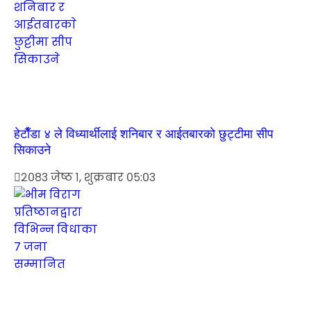
हेटाैँडा ४ ले विध्यार्थीलाई शनिबार र आईतबारकाे छुट्टीमा सीप
सिकाउने
२०८३ जेष्ठ १, शुक्रबार ०५:०३