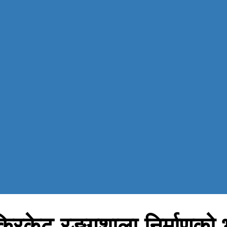
रिय क्रिकेट रङ्गशाला निर्माण