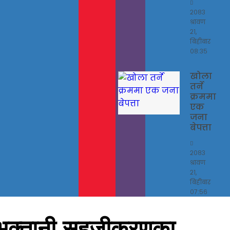
२०८३
श्रावण
२१,
बिहीबार
०८:३५
खोला
तर्ने
क्रममा
एक
जना
बेपत्ता
२०८३
श्रावण
२१,
बिहीबार
०७:५६
को भुक्तानी सहजीकरणका