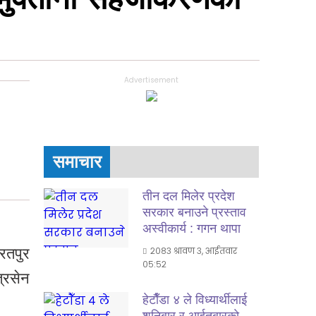
Advertisement
समाचार
तीन दल मिलेर प्रदेश
सरकार बनाउने प्रस्ताव
अस्वीकार्य : गगन थापा
रतपुर
२०८३ श्रावण ३, आईतवार
०५:५२
्रसेन
हेटाैँडा ४ ले विध्यार्थीलाई