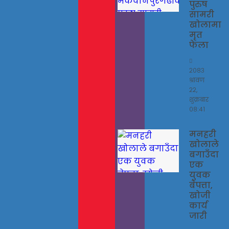
पुरुष
सामरी
खोलामा
मृत
फेला
२०८३
श्रावण
२२,
शुक्रबार
०८:४१
मनहरी
खोलाले
बगाउँदा
एक
युवक
बेपत्ता,
खोजी
कार्य
जारी