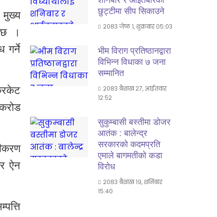
शनिबार र आईतबारकाे
छुट्टीमा सीप सिकाउने
 मुख्य
२०८३ जेष्ठ १, शुक्रबार ०५:०३
नेछ ।
गर्ने
भीम विराग प्रतिष्ठानद्वारा
विभिन्न विधाका ७ जना
सम्मानित
रिकेट
२०८३ बैशाख २७, आईतवार
१२:५२
 करोड
सुकुम्बासी बस्तीमा डोजर
आतंक : बालेन्द्र
सरकारको कदमप्रति
जीकरण
एमाले बागमतीको कडा
तर ऐन
विरोध
२०८३ बैशाख १९, शनिबार
१५:४०
पत्ति