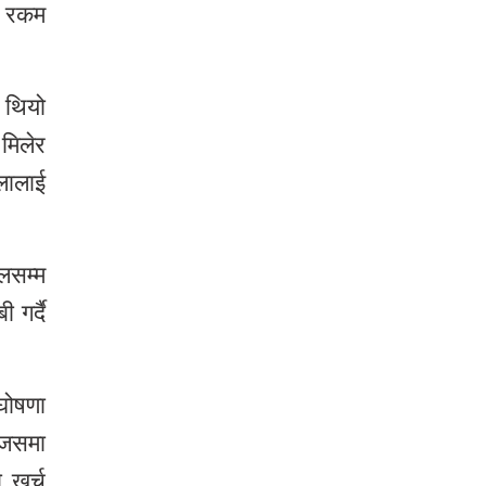
ा रकम
 थियो
मिलेर
लालाई
लसम्म
गर्दै
 घोषणा
 जसमा
 खर्च