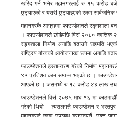
खरिद गर्न भनेर महानगरलाई रु १५ करोड बजेट 
छु्ट्याएको र यसरी छुट्याइएको रकम सार्वजनिक ख
महानगरकै आग्रहमा फाउण्डेशनले रङ्गशाला बना
। फाउण्डेशनले छोडेपछि विसं २०८० कात्तिक २
रङ्गशाला निर्माण अगाडि बढाउने सहमति भए
राष्ट्रिय गौरवको आयोजनाका रूपमा अगाडि बढाउन
फाउण्डेशनले हस्तान्तरण गरेको निर्माण महा
४५ प्रतिशत काम सम्पन्न भएको छ । फाउण्डेशनल
आएको छ । जसमध्ये रु १८ करोड ४३ लाख उधा
फाउण्डेशनले विसं २०७५ माघ १६ मा काठमाडौँमा ग
गरेको थियो । त्यसलगत्तै फाउण्डेशन र भरतपु
महानगरले जग्गा उपलब्ध गराउनुपर्ने, उक्त जग्