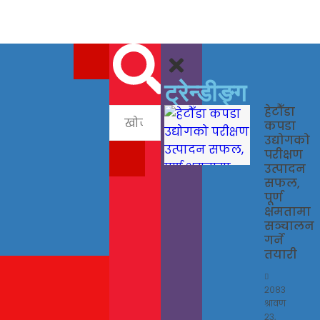
ट्रेन्डीङ्ग
हेटौँडा
कपडा
उद्योगको
परीक्षण
उत्पादन
सफल,
पूर्ण
क्षमतामा
सञ्चालन
गर्ने
तयारी
२०८३
श्रावण
२३,