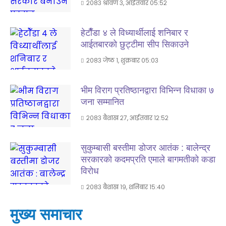
२०८३ श्रावण ३, आईतवार ०५:५२
हेटाैँडा ४ ले विध्यार्थीलाई शनिबार र
आईतबारकाे छुट्टीमा सीप सिकाउने
२०८३ जेष्ठ १, शुक्रबार ०५:०३
भीम विराग प्रतिष्ठानद्वारा विभिन्न विधाका ७
जना सम्मानित
२०८३ बैशाख २७, आईतवार १२:५२
सुकुम्बासी बस्तीमा डोजर आतंक : बालेन्द्र
सरकारको कदमप्रति एमाले बागमतीको कडा
विरोध
२०८३ बैशाख १९, शनिबार १५:४०
मुख्य समाचार