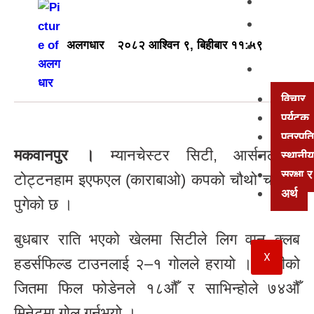
खेलकुद
अन्तर्वार्त
मनोरञ्ज
अलगधार
२०८२ आश्विन ९, बिहीबार ११:५९
अन्य
विचार
पर्यटक
पत्रपत्
मकवानपुर ।
म्यानचेस्टर सिटी, आर्सनल र
स्थानीय
सुरक्षा
टोट्टनहाम इएफएल (काराबाओ) कपको चौथो चरणमा
अर्थ
पुगेको छ ।
बुधबार राति भएको खेलमा सिटीले लिग वान क्लब
X
हडर्सफिल्ड टाउनलाई‌ २–१ गोलले हरायो । सिटीको
जितमा फिल फोडेनले १८औँ र साभिन्होले ७४औँ
मिनेटमा गोल गर्नुभयो ।