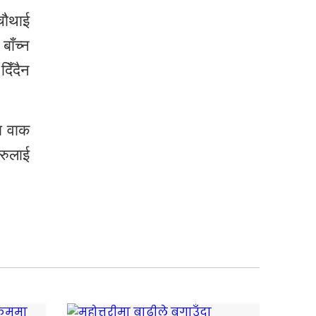
 चौथाई
ाँच्न
दिँदैन
था वाक
हरुलाई