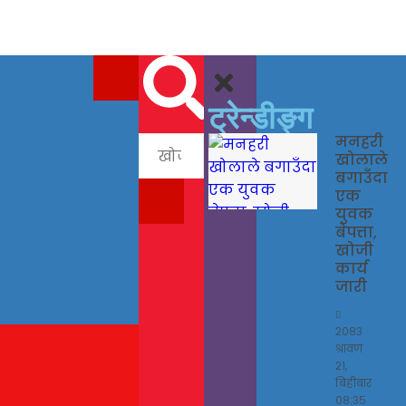
ट्रेन्डीङ्ग
मनहरी
खोलाले
बगाउँदा
एक
युवक
बेपत्ता,
खोजी
कार्य
जारी
२०८३
श्रावण
२१,
बिहीबार
०८:३५