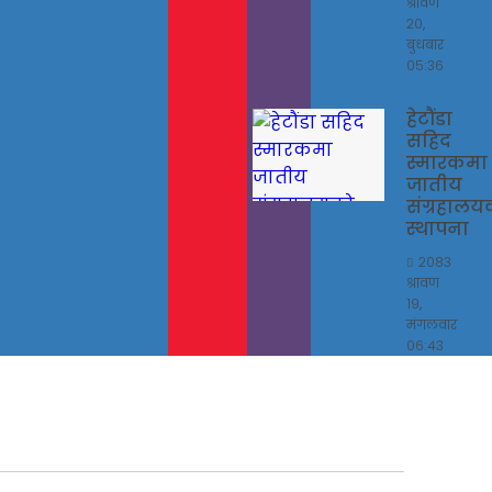
श्रावण
२०,
बुधबार
०५:३६
हेटौंडा
सहिद
स्मारकमा
जातीय
संग्रहालय
स्थापना
२०८३
श्रावण
१९,
मंगलवार
०६:४३