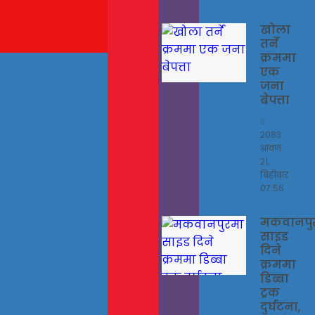
खोला
तर्ने
क्रममा
एक
जना
बेपत्ता
२०८३
श्रावण
२१,
बिहीबार
०७:५६
मकवानपु
साइड
दिने
क्रममा
डिब्बा
ट्रक
दुर्घटना,