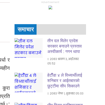
Advertisement
समाचार
तीन दल मिलेर प्रदेश
सरकार बनाउने प्रस्ताव
अस्वीकार्य : गगन थापा
र्धा र
२०८३ श्रावण ३, आईतवार
०५:५२
्यहीन
हेटाैँडा ४ ले विध्यार्थीलाई
शनिबार र आईतबारकाे
छुट्टीमा सीप सिकाउने
 कुरा
२०८३ जेष्ठ १, शुक्रबार ०५:०३
प्रति
र्छु।’