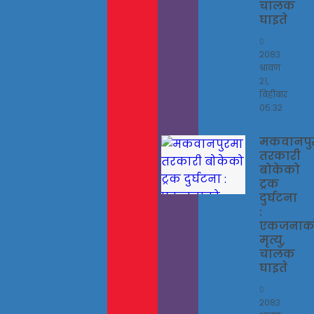
चालक
घाइते
२०८३
श्रावण
२१,
बिहीबार
०५:३२
मकवानपु
तरकारी
बोकेको
ट्रक
दुर्घटना
:
एकजनाक
मृत्यु,
चालक
घाइते
२०८३