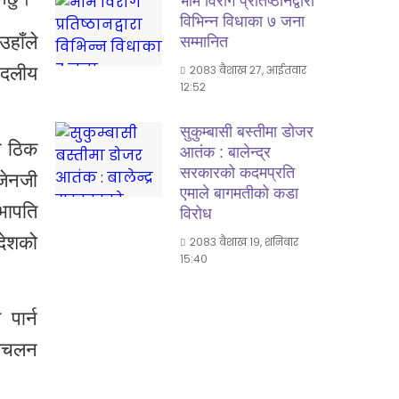
भीम विराग प्रतिष्ठानद्वारा
विभिन्न विधाका ७ जना
हाँले
सम्मानित
र दलीय
२०८३ बैशाख २७, आईतवार
१२:५२
सुकुम्बासी बस्तीमा डोजर
ग ठिक
आतंक : बालेन्द्र
सरकारको कदमप्रति
जेनजी
एमाले बागमतीको कडा
भापति
विरोध
 देशको
२०८३ बैशाख १९, शनिबार
१५:४०
पार्न
बिचलन