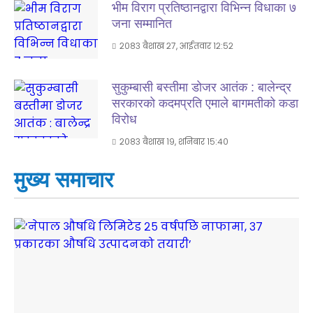
भीम विराग प्रतिष्ठानद्वारा विभिन्न विधाका ७
जना सम्मानित
२०८३ बैशाख २७, आईतवार १२:५२
सुकुम्बासी बस्तीमा डोजर आतंक : बालेन्द्र
सरकारको कदमप्रति एमाले बागमतीको कडा
विरोध
२०८३ बैशाख १९, शनिबार १५:४०
मुख्य समाचार