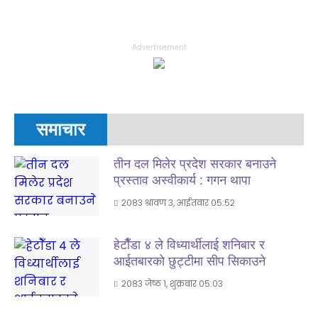
Advertisement
समाचार
तीन दल मिलेर प्रदेश सरकार बनाउने
प्रस्ताव अस्वीकार्य : गगन थापा
२०८३ श्रावण ३, आईतवार ०५:५२
हेटाैँडा ४ ले विध्यार्थीलाई शनिबार र
आईतबारकाे छुट्टीमा सीप सिकाउने
२०८३ जेष्ठ १, शुक्रबार ०५:०३