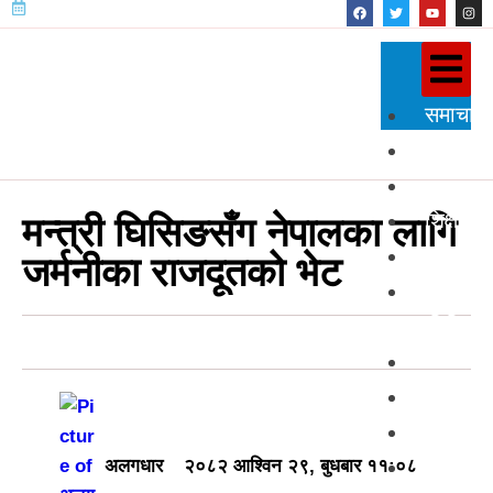
समाचार
राजनीति
प्रदेश
शिक्षा
मन्त्री घिसिङसँग नेपालका लागि
स्वास्थ्य
जर्मनीका राजदूतको भेट
विज्ञान
प्रविधि
अन्तर्राष्
खेलकुद
अन्तर्वार्त
मनोरञ्ज
अलगधार
२०८२ आश्विन २९, बुधबार ११:०८