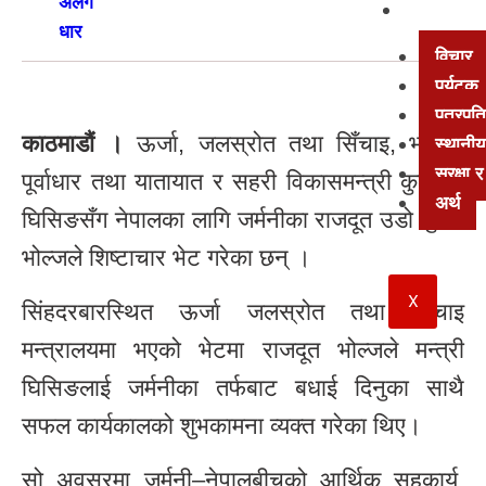
अन्य
विचार
पर्यटक
पत्रपत्
काठमाडौं ।
ऊर्जा, जलस्रोत तथा सिँचाइ, भौतिक
स्थानीय
सुरक्षा
पूर्वाधार तथा यातायात र सहरी विकासमन्त्री कुलमान
अर्थ
घिसिङसँग नेपालका लागि जर्मनीका राजदूत उडो युजेन
भोल्जले शिष्टाचार भेट गरेका छन् ।
X
सिंहदरबारस्थित ऊर्जा जलस्रोत तथा सिँचाइ
मन्त्रालयमा भएको भेटमा राजदूत भोल्जले मन्त्री
घिसिङलाई जर्मनीका तर्फबाट बधाई दिनुका साथै
सफल कार्यकालको शुभकामना व्यक्त गरेका थिए।
सो अवसरमा जर्मनी–नेपालबीचको आर्थिक सहकार्य,