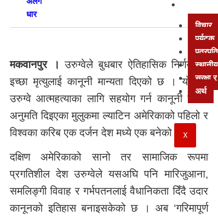
अन्य
विचार
पर्यटक
पत्रपत्
मकवानपुर ।
उरुग्वेले बुधबार ऐतिहासिक निर्णय गर्दै
स्थानीय
सुरक्षा
इच्छा मृत्युलाई कानूनी मान्यता दिएको छ । यो सँगै
अर्थ
उरुग्वे आत्महत्याका लागि सहयोग गर्न कानूनी रूपमा
अनुमति दिइएका मुलुकमा ल्याटिन अमेरिकाको पहिलो र
विश्वका करिब एक दर्जन देश मध्ये एक बनेको छ ।
X
दक्षिण अमेरिकाको सानो तर सामाजिक रूपमा
प्रगतिशील देश उरुग्वेले यसअघि पनि मारिजुआना,
समलिङ्गी विवाह र गर्भपतनलाई वैधानिकता दिँदै उदार
कानूनको इतिहास बनाइसकेको छ । अब ‘गरिमापूर्ण