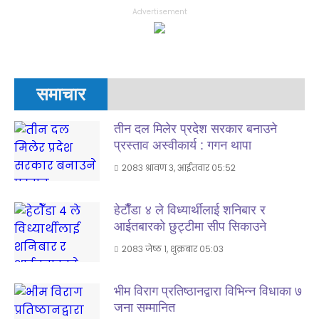
Advertisement
समाचार
तीन दल मिलेर प्रदेश सरकार बनाउने
प्रस्ताव अस्वीकार्य : गगन थापा
२०८३ श्रावण ३, आईतवार ०५:५२
हेटाैँडा ४ ले विध्यार्थीलाई शनिबार र
आईतबारकाे छुट्टीमा सीप सिकाउने
२०८३ जेष्ठ १, शुक्रबार ०५:०३
भीम विराग प्रतिष्ठानद्वारा विभिन्न विधाका ७
जना सम्मानित