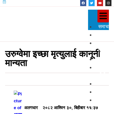
समाचार
राजनीति
प्रदेश
शिक्षा
उरुग्वेमा इच्छा मृत्युलाई कानूनी
स्वास्थ्य
मान्यता
विज्ञान
प्रविधि
अन्तर्राष्
खेलकुद
अन्तर्वार्त
मनोरञ्ज
अलगधार
२०८२ आश्विन ३०, बिहीबार ११:३७