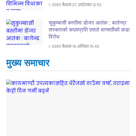
२०८३ बैशाख २७, आईतवार १२:५२
सुकुम्बासी बस्तीमा डोजर आतंक : बालेन्द्र
सरकारको कदमप्रति एमाले बागमतीको कडा
विरोध
२०८३ बैशाख १९, शनिबार १५:४०
मुख्य समाचार