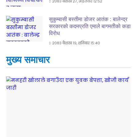
२०८३ बैशाख २७, आईतवार १२:५२
सुकुम्बासी बस्तीमा डोजर आतंक : बालेन्द्र
सरकारको कदमप्रति एमाले बागमतीको कडा
विरोध
२०८३ बैशाख १९, शनिबार १५:४०
मुख्य समाचार