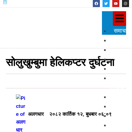
समाचार
राजनीति
प्रदेश
शिक्षा
सोलुखुम्बुमा हेलिकप्टर दुर्घटना
स्वास्थ्य
विज्ञान
प्रविधि
अन्तर्राष्
खेलकुद
अलगधार
२०८२ कार्तिक १२, बुधबार ०६:०९
अन्तर्वार्त
मनोरञ्ज