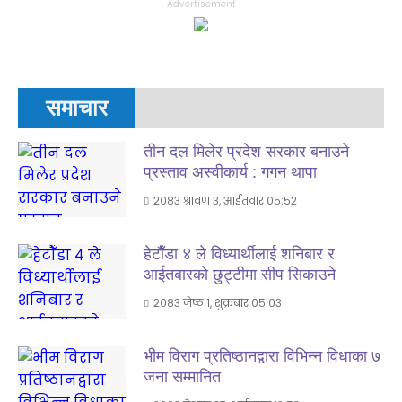
Advertisement
समाचार
तीन दल मिलेर प्रदेश सरकार बनाउने
प्रस्ताव अस्वीकार्य : गगन थापा
२०८३ श्रावण ३, आईतवार ०५:५२
हेटाैँडा ४ ले विध्यार्थीलाई शनिबार र
आईतबारकाे छुट्टीमा सीप सिकाउने
२०८३ जेष्ठ १, शुक्रबार ०५:०३
भीम विराग प्रतिष्ठानद्वारा विभिन्न विधाका ७
जना सम्मानित