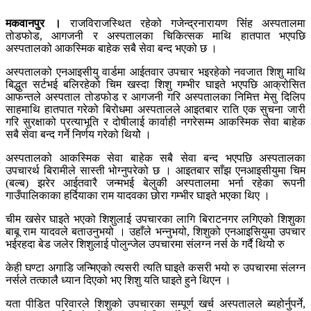
मकवानपुर ।
राजविराजस्थित रहेको गजेन्द्रनारायण सिंंह अस्पतालमा
तोडफोड, आगजनी र अस्पतालका चिकित्सक माथि हातपात भएपछि
अस्पतालको आकस्मिक बाहेक सबै सेवा बन्द भएको छ ।
अस्पतालको एनआइसीयु वार्डमा आईतवार उपचार भइरहेको नवजात शिशु माथि
बिद्धुत सर्टभई बलिरहेको चिम खस्दा शिशु गम्भीर घाइते भएपछि आक्रोसित
आफन्तले अस्पताल तोडफोड र आगजनी गरि अस्पतालका निमित्त मेसु दिलिप
साहमाथि हातपात गरेको बिरोधमा अस्पतालले आइतबार राति एक सुचना जारी
गरि सुरक्षाको प्रत्याभूति र दोषीलाई कार्वाही नगरेसम्म आकस्मिक सेवा बाहेक
सबै सेवा बन्द गर्ने निर्णय गरेको थियोे ।
अस्पतालको आकस्मिक सेवा बाहेक सबै सेवा बन्द भएपछि अस्पतालका
उपचारर्थ बिरामीले सास्ती भोग्नुपरेको छ । आइतबार साँझ एनआइसीयुमा चिम
(बल्ब) झरेर आईतवारै जन्मभई बेलुकी अस्पतालमा भर्ना रहेका रूपनी
गाउँपालिकाका हर्दियाका राम यादवका छोरा गम्भीर घाइते भएका थिए ।
चीम खसेर घाइते भएको शिशुलाई उपचारका लागि बिराटनगर लगिएको शिशुका
बाबू राम यादवले बताउनुभयो । उहाँले भन्नुभयो, शिशुको एनआइसियुमा उपचार
भईरहदा बेड जलेर शिशुलाई पोलुन्जेल उपचारमा संलग्न नर्स के गर्दै थियोे रु
केही घण्टा अगाडि जन्मिएको त्यसरी त्यति घाइते कसरी भयो रु उपचारमा संलग्न
नर्सले तत्कालै ध्यान दिएको भए शिशु यति घाइते हुने थिएन ।
यता पीडित परिवारले शिशुको उपचारका सम्पूर्ण खर्च अस्पतालले ब्यहोर्नुपर्ने,