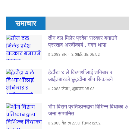
समाचार
तीन दल मिलेर प्रदेश सरकार बनाउने
प्रस्ताव अस्वीकार्य : गगन थापा
२०८३ श्रावण ३, आईतवार ०५:५२
हेटाैँडा ४ ले विध्यार्थीलाई शनिबार र
आईतबारकाे छुट्टीमा सीप सिकाउने
२०८३ जेष्ठ १, शुक्रबार ०५:०३
भीम विराग प्रतिष्ठानद्वारा विभिन्न विधाका ७
जना सम्मानित
२०८३ बैशाख २७, आईतवार १२:५२