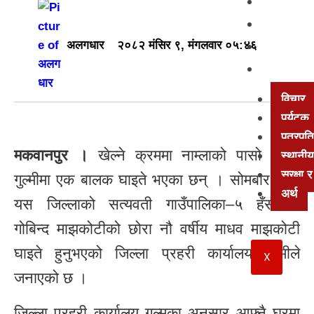
खेलकुद
अन्तर्वार्त
मनोरञ्ज
अलगधार
२०८२ मंसिर ९, मंगलवार ०५:४६
अन्य
विचार
पर्यटक
पत्रपत्
मकवानपुर ।
खेल्ने क्रममा नाम्लाको पासो लाग्दा
स्थानीय
सुरक्षा
गुल्मीमा एक बालक घाइते भएका छन् । सोमबार साँझ
अर्थ
यस जिल्लाको सत्यवती गाउँपालिका–५ हँसराका
गोबिन्द माझकोटीको छोरा नौ वर्षीय माधव माझकोटी
घाइते हुनुभएको जिल्ला प्रहरी कार्यालय गुल्मीले
X
जनाएको छ ।
जिल्ला प्रहरी कार्यालय गुल्मका अनुसार आफ्नै घरमा