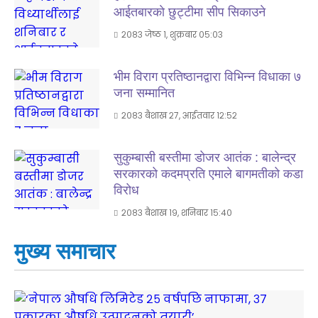
आईतबारकाे छुट्टीमा सीप सिकाउने
२०८३ जेष्ठ १, शुक्रबार ०५:०३
भीम विराग प्रतिष्ठानद्वारा विभिन्न विधाका ७
जना सम्मानित
२०८३ बैशाख २७, आईतवार १२:५२
सुकुम्बासी बस्तीमा डोजर आतंक : बालेन्द्र
सरकारको कदमप्रति एमाले बागमतीको कडा
विरोध
२०८३ बैशाख १९, शनिबार १५:४०
मुख्य समाचार