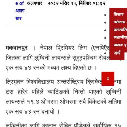
अन्य
अलगधार
२०८२ मंसिर ११, बिहीबार ०८:३२
विचार
पर्यटक
पत्रपत्
स्थानीय
सुरक्षा
मकवानपुर ।
नेपाल प्रिमियर लिग (एनपिएल) मा
अर्थ
जितका लागि लुम्बिनी लायन्सले सुदूरपश्चिम रोयल्सलाई
एक सय ४४ रनको मध्यम लक्ष्य दिएको छ ।
X
त्रिभुवन विश्वविद्यालय अन्तर्राष्ट्रिय क्रिकेट मैदानमा
टस हारेर पहिले ब्याटिङको निम्तो पाएको लुम्बिनी
लायन्सले १९.४ ओभरमा ओभरमा सबै विकेटको क्षतिमा
एक सय ४३ रन बनायो ।
लुम्बिनीका लागि कप्तान रोहित पौडेलले सर्वाधिक ३५