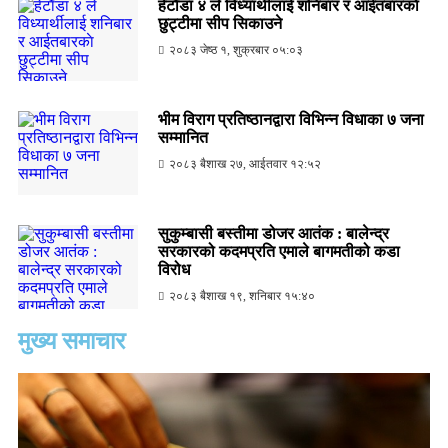
हेटाैँडा ४ ले विध्यार्थीलाई शनिबार र आईतबारकाे
छुट्टीमा सीप सिकाउने
२०८३ जेष्ठ १, शुक्रबार ०५:०३
भीम विराग प्रतिष्ठानद्वारा विभिन्न विधाका ७ जना
सम्मानित
२०८३ बैशाख २७, आईतवार १२:५२
सुकुम्बासी बस्तीमा डोजर आतंक : बालेन्द्र
सरकारको कदमप्रति एमाले बागमतीको कडा
विरोध
२०८३ बैशाख १९, शनिबार १५:४०
मुख्य समाचार