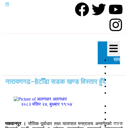
समाचा
राजनी
प्रदेश
शिक्षा
नारायणगढ–हेटौँडा सडक खण्ड विस्तार हुँदै
स्वास्थ्
विज्ञान
प्रविधि
अलगधार
२०८२ मंसिर २४, बुधबार ११:५४
अन्तर्रा
खेलकु
अन्तर्वार
मकवानपुर ।
भौतिक पूर्वाधार तथा यातायात मन्त्रालय अन्तर्गतको सडक
मनोरञ