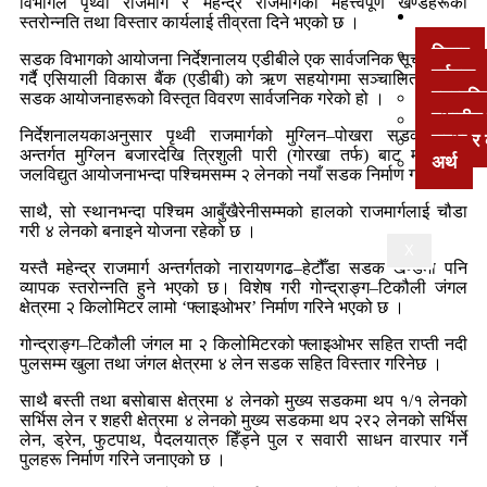
विभागले पृथ्वी राजमार्ग र महेन्द्र राजमार्गका महत्त्वपूर्ण खण्डहरूको
अन्य
स्तरोन्नति तथा विस्तार कार्यलाई तीव्रता दिने भएको छ ।
विचार
सडक विभागको आयोजना निर्देशनालय एडीबीले एक सार्वजनिक सूचना जारी
पर्यटक
गर्दै एसियाली विकास बैंक (एडीबी) को ऋण सहयोगमा सञ्चालित विभिन्न
पत्रपत्
सडक आयोजनाहरूको विस्तृत विवरण सार्वजनिक गरेको हो ।
स्थानीय
निर्देशनालयकाअनुसार पृथ्वी राजमार्गको मुग्लिन–पोखरा सडक खण्ड
सुरक्षा 
अन्तर्गत मुग्लिन बजारदेखि त्रिशुली पारी (गोरखा तर्फ) बाट मर्स्याङ्दी
अर्थ
जलविद्युत आयोजनाभन्दा पश्चिमसम्म २ लेनको नयाँ सडक निर्माण गरिनेछ ।
साथै, सो स्थानभन्दा पश्चिम आबुँखैरेनीसम्मको हालको राजमार्गलाई चौडा
गरी ४ लेनको बनाइने योजना रहेको छ ।
X
यस्तै महेन्द्र राजमार्ग अन्तर्गतको नारायणगढ–हेटौँडा सडक खण्डमा पनि
व्यापक स्तरोन्नति हुने भएको छ। विशेष गरी गोन्द्राङ्ग–टिकौली जंगल
क्षेत्रमा २ किलोमिटर लामो ‘फ्लाइओभर’ निर्माण गरिने भएको छ ।
गोन्द्राङ्ग–टिकौली जंगल मा २ किलोमिटरको फ्लाइओभर सहित राप्ती नदी
पुलसम्म खुला तथा जंगल क्षेत्रमा ४ लेन सडक सहित विस्तार गरिनेछ ।
साथै बस्ती तथा बसोबास क्षेत्रमा ४ लेनको मुख्य सडकमा थप १/१ लेनको
सर्भिस लेन र शहरी क्षेत्रमा ४ लेनको मुख्य सडकमा थप २र२ लेनको सर्भिस
लेन, ड्रेन, फुटपाथ, पैदलयात्रु हिँड्ने पुल र सवारी साधन वारपार गर्ने
पुलहरू निर्माण गरिने जनाएको छ ।