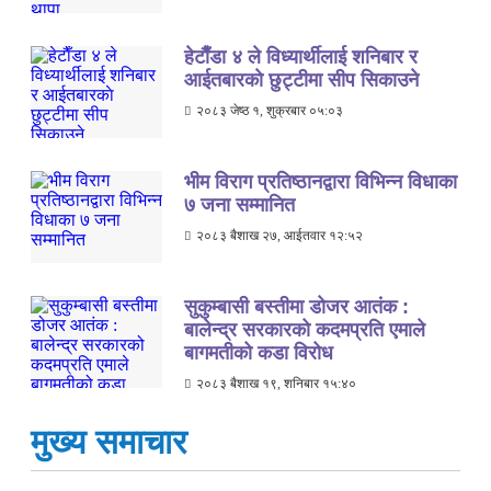
हेटाैँडा ४ ले विध्यार्थीलाई शनिबार र
आईतबारकाे छुट्टीमा सीप सिकाउने
२०८३ जेष्ठ १, शुक्रबार ०५:०३
भीम विराग प्रतिष्ठानद्वारा विभिन्न विधाका
७ जना सम्मानित
२०८३ बैशाख २७, आईतवार १२:५२
सुकुम्बासी बस्तीमा डोजर आतंक :
बालेन्द्र सरकारको कदमप्रति एमाले
बागमतीको कडा विरोध
२०८३ बैशाख १९, शनिबार १५:४०
मुख्य समाचार