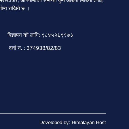
्रस्टाचार, अनियमितता सम्बन्धी कुनै अडियो भिडियो तपाई
गोप्य राखिने छ ।
बिज्ञापन को लागि: ९८४५२६९९७३
दर्ता न. : 374938/82/83
Developed by: Himalayan Host