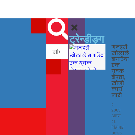
ट्रेन्डीङ्ग
मनहरी
खोलाले
बगाउँदा
एक
युवक
बेपत्ता,
खोजी
कार्य
जारी
२०८३
श्रावण
२१,
बिहीबार
०८:३५