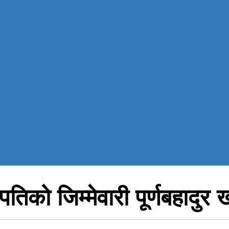
पतिको जिम्मेवारी पूर्णबहादुर