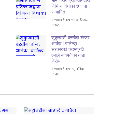
भीम विराग प्रतिष्ठानद्वारा
विभिन्न विधाका ७ जना
सम्मानित
२०८३ बैशाख २७, आईतवार
१२:५२
सुकुम्बासी बस्तीमा डोजर
आतंक : बालेन्द्र
सरकारको कदमप्रति
एमाले बागमतीको कडा
विरोध
२०८३ बैशाख १९, शनिबार
१५:४०