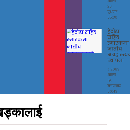
श्रावण
२०,
बुधबार
०५:३६
हेटौंडा
सहिद
स्मारकमा
जातीय
संग्रहालय
स्थापना
२०८३
श्रावण
१९,
मंगलवार
०६:४३
 खड्कालाई