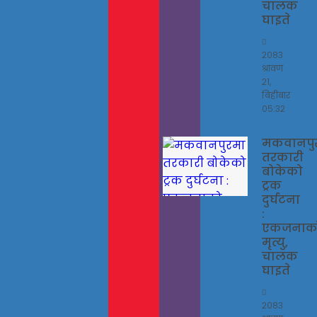
चालक
घाइते
२०८३
श्रावण
२१,
बिहीबार
०५:३२
मकवानपु
तरकारी
बोकेको
ट्रक
दुर्घटना
:
एकजनाक
मृत्यु,
चालक
घाइते
२०८३