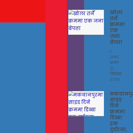
खोला
तर्ने
क्रममा
एक
जना
बेपत्ता
२०८३
श्रावण
२१,
बिहीबार
०७:५६
मकवानपु
साइड
दिने
क्रममा
डिब्बा
ट्रक
दुर्घटना,