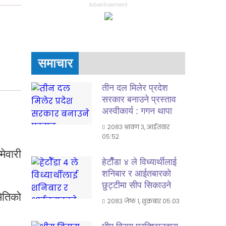
Advertisement
समाचार
तीन दल मिलेर प्रदेश
सरकार बनाउने प्रस्ताव
अस्वीकार्य : गगन थापा
२०८३ श्रावण ३, आईतवार
०५:५२
ेवारी
हेटाैँडा ४ ले विध्यार्थीलाई
शनिबार र आईतबारकाे
छुट्टीमा सीप सिकाउने
ितिको
२०८३ जेष्ठ १, शुक्रबार ०५:०३