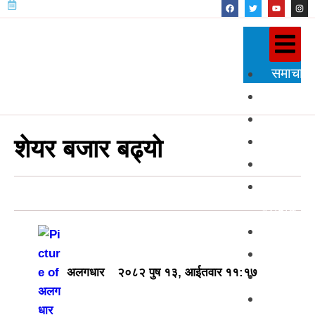
समाचार
राजनीति
प्रदेश
शिक्षा
शेयर बजार बढ्याे
स्वास्थ्य
विज्ञान
प्रविधि
अन्तर्राष्
खेलकुद
अलगधार
२०८२ पुष १३, आईतवार ११:१७
अन्तर्वार्त
मनोरञ्ज