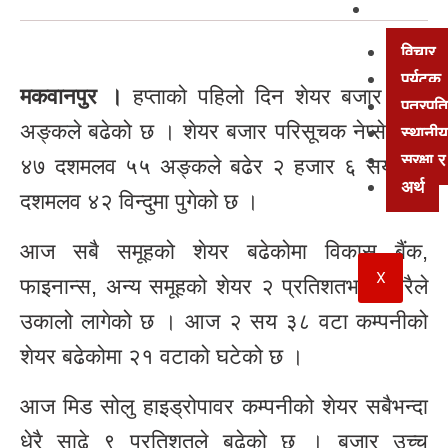
अन्य
विचार
पर्यटक
मकवानपुर ।
हप्ताको पहिलो दिन शेयर बजार उच्च
पत्रपत्
अङ्कले बढेको छ । शेयर बजार परिसूचक नेप्से आज
स्थानीय
सुरक्षा
४७ दशमलव ५५ अङ्कले बढेर २ हजार ६ सय ३३
अर्थ
दशमलव ४२ विन्दुमा पुगेको छ ।
आज सबै समूहको शेयर बढेकोमा विकास बैंक,
X
फाइनान्स, अन्य समूहको शेयर २ प्रतिशतभन्दा धेरैले
उकालो लागेको छ । आज २ सय ३८ वटा कम्पनीको
शेयर बढेकोमा २१ वटाको घटेको छ ।
आज मिड सोलु हाइड्रोपावर कम्पनीको शेयर सबैभन्दा
धेरै साढे ९ प्रतिशतले बढेको छ । बजार उच्च