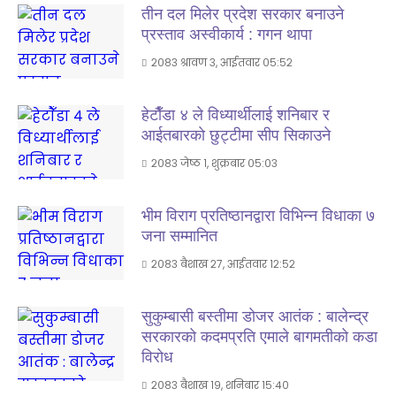
तीन दल मिलेर प्रदेश सरकार बनाउने
प्रस्ताव अस्वीकार्य : गगन थापा
२०८३ श्रावण ३, आईतवार ०५:५२
हेटाैँडा ४ ले विध्यार्थीलाई शनिबार र
आईतबारकाे छुट्टीमा सीप सिकाउने
२०८३ जेष्ठ १, शुक्रबार ०५:०३
भीम विराग प्रतिष्ठानद्वारा विभिन्न विधाका ७
जना सम्मानित
२०८३ बैशाख २७, आईतवार १२:५२
सुकुम्बासी बस्तीमा डोजर आतंक : बालेन्द्र
सरकारको कदमप्रति एमाले बागमतीको कडा
विरोध
२०८३ बैशाख १९, शनिबार १५:४०