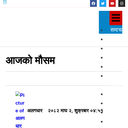
समाचार
राजनीति
प्रदेश
शिक्षा
आजको मौसम
स्वास्थ्य
विज्ञान
प्रविधि
अन्तर्राष्
खेलकुद
अलगधार
२०८२ माघ २, शुक्रबार ०४:५१
अन्तर्वार्त
मनोरञ्ज