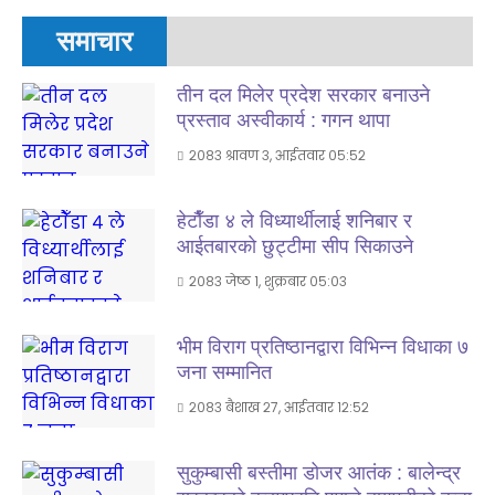
समाचार
तीन दल मिलेर प्रदेश सरकार बनाउने
प्रस्ताव अस्वीकार्य : गगन थापा
२०८३ श्रावण ३, आईतवार ०५:५२
हेटाैँडा ४ ले विध्यार्थीलाई शनिबार र
आईतबारकाे छुट्टीमा सीप सिकाउने
२०८३ जेष्ठ १, शुक्रबार ०५:०३
भीम विराग प्रतिष्ठानद्वारा विभिन्न विधाका ७
जना सम्मानित
२०८३ बैशाख २७, आईतवार १२:५२
सुकुम्बासी बस्तीमा डोजर आतंक : बालेन्द्र