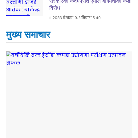
सरकारको कदमप्रति एमाले बागमतीको कडा
विरोध
२०८३ बैशाख १९, शनिबार १५:४०
मुख्य समाचार