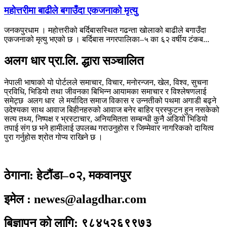
महोत्तरीमा बाढीले बगाउँदा एकजनाको मृत्यु
जनकपुरधाम । महोत्तरीको बर्दिबासस्थित गढन्ता खोलाको बाढीले बगाउँदा
एकजनाको मृत्यु भएको छ । बर्दिबास नगरपालिका–५ का ६२ वर्षीय टंकब...
अलग धार प्रा.लि. द्धारा सञ्चालित
नेपाली भाषाको यो पोर्टलले समाचार, विचार, मनोरन्जन, खेल, विश्व, सुचना
प्रविधि, भिडियो तथा जीवनका बिभिन्न आयामका समाचार र विश्लेषणलाई
समेट्छ अलग धार ले मर्यादित समाज विकास र उन्नतीको पथमा अगाडी बढ्ने
उदेश्यका साथ आवाज बिहीनहरुको आवाज बनेर बाहिर प्रस्फुटन हुन नसकेको
सत्य तथ्य, निष्पक्ष र भ्रस्टाचार, अनियमितता सम्बन्धी कुनै अडियो भिडियो
तपाई संग छ भने हामीलाई उपलब्ध गराउनुहोस र जिम्मेवार नागरिकको दायित्व
पुरा गर्नुहोस श्रोत गोप्य राखिने छ ।
ठेगाना: हेटौंडा–०२, मकवानपुर
इमेल : newes@alagdhar.com
बिज्ञापन को लागि: ९८४५२६९९७३