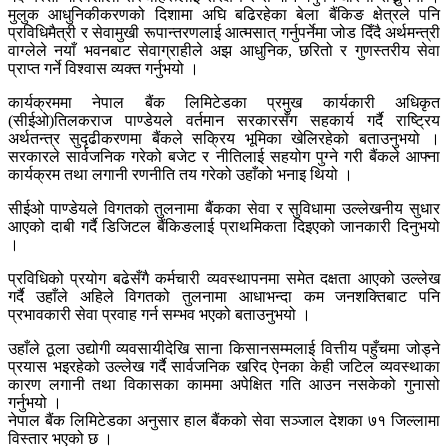
मुलुक आधुनिकीकरणको दिशामा अघि बढिरहेका बेला बैंकिङ क्षेत्रले पनि
प्रविधिमैत्री र सेवामुखी रूपान्तरणलाई आत्मसात् गर्नुपर्नेमा जोड दिँदै अर्थमन्त्री
वाग्लेले नयाँ भवनबाट सेवाग्राहीले अझ आधुनिक, छरितो र गुणस्तरीय सेवा
प्राप्त गर्ने विश्वास व्यक्त गर्नुभयो ।
कार्यक्रममा नेपाल बैंक लिमिटेडका प्रमुख कार्यकारी अधिकृत
(सीईओ)तिलकराज पाण्डेयले वर्तमान सरकारसँग सहकार्य गर्दै राष्ट्रिय
अर्थतन्त्र सुदृढीकरणमा बैंकले सक्रिय भूमिका खेलिरहेको बताउनुभयो ।
सरकारले सार्वजनिक गरेको बजेट र नीतिलाई सहयोग पुग्ने गरी बैंकले आफ्ना
कार्यक्रम तथा लगानी रणनीति तय गरेको उहाँको भनाइ थियो ।
सीईओ पाण्डेयले विगतको तुलनामा बैंकका सेवा र सुविधामा उल्लेखनीय सुधार
आएको दाबी गर्दै डिजिटल बैंकिङलाई प्राथमिकता दिइएको जानकारी दिनुभयो
।
प्रविधिको प्रयोग बढेसँगै कर्मचारी व्यवस्थापनमा समेत दक्षता आएको उल्लेख
गर्दै उहाँले अहिले विगतको तुलनामा आधाभन्दा कम जनशक्तिबाट पनि
प्रभावकारी सेवा प्रवाह गर्न सम्भव भएको बताउनुभयो ।
उहाँले ठूला उद्योगी व्यवसायीदेखि साना किसानसम्मलाई वित्तीय पहुँचमा जोड्ने
प्रयास भइरहेको उल्लेख गर्दै सार्वजनिक खरिद ऐनका केही जटिल व्यवस्थाका
कारण लगानी तथा विकासका काममा अपेक्षित गति आउन नसकेको गुनासो
गर्नुभयो ।
नेपाल बैंक लिमिटेडका अनुसार हाल बैंकको सेवा सञ्जाल देशका ७१ जिल्लामा
विस्तार भएको छ ।