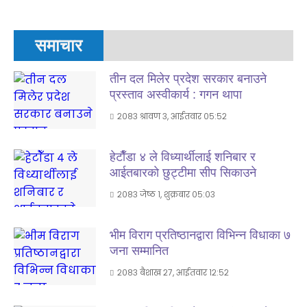
समाचार
तीन दल मिलेर प्रदेश सरकार बनाउने
प्रस्ताव अस्वीकार्य : गगन थापा
२०८३ श्रावण ३, आईतवार ०५:५२
हेटाैँडा ४ ले विध्यार्थीलाई शनिबार र
आईतबारकाे छुट्टीमा सीप सिकाउने
२०८३ जेष्ठ १, शुक्रबार ०५:०३
भीम विराग प्रतिष्ठानद्वारा विभिन्न विधाका ७
जना सम्मानित
२०८३ बैशाख २७, आईतवार १२:५२