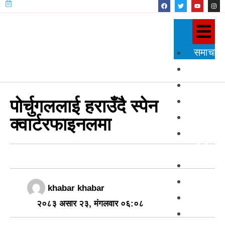
समाचार
राजनीति
प्रदेश
शिक्षा
पोर्चुगललाई हराउँदै स्पेन
स्वास्थ्य
क्वार्टरफाइनलमा
विज्ञान
प्रविधि
अन्तर्राष्
खेलकुद
khabar khabar
अन्तर्वार्त
२०८३ असार २३, मंगलवार ०६:०८
मनोरञ्ज