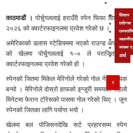
अन्य
विचार
काठमाडौं ।
पोर्चुगललाई हराउँदै स्पेन फिफा विश्वकप
पर्यटक
२०२६ को क्वार्टरफाइनलमा प्रवेश गरेको छ ।
पत्रपत्
स्थानीय
अमेरिकाको डलास स्टेडियममा भएको राउन्ड अफ १६
सुरक्षा
को खेलमा पोर्चुगललाई १–० ले पराजित गर्दै
अर्थ
क्वार्टरफाइनलमा प्रवेश गरेको हो ।
स्पेनको जितमा मिकेल मेरिनोले गरेको गोल नै निर्णायक
X
बन्यो । मेरिनोले दोस्रो हाफको इन्जुरी समयको पहिलो
मिनेटमा फेरान टोरेसको पासमा गोल गरेको थिए । जुन
स्पेनको जितका लागि पर्याप्त भयो ।
खेलमा बल पोजिसनदेखि सर्ट प्रहारसम्म स्पेन