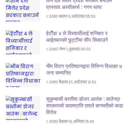
तीन दल मिलेर प्रदेश सरकार बनाउने
प्रस्ताव अस्वीकार्य : गगन थापा
२०८३ श्रावण ३, आईतवार ०५:५२
हेटाैँडा ४ ले विध्यार्थीलाई शनिबार र
आईतबारकाे छुट्टीमा सीप सिकाउने
२०८३ जेष्ठ १, शुक्रबार ०५:०३
भीम विराग प्रतिष्ठानद्वारा विभिन्न विधाका ७
जना सम्मानित
२०८३ बैशाख २७, आईतवार १२:५२
सुकुम्बासी बस्तीमा डोजर आतंक : बालेन्द्र
सरकारको कदमप्रति एमाले बागमतीको कडा
विरोध
२०८३ बैशाख १९, शनिबार १५:४०