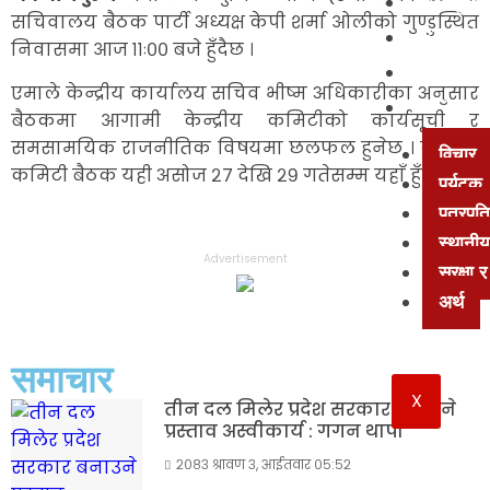
खेलकुद
सचिवालय बैठक पार्टी अध्यक्ष केपी शर्मा ओलीको गुण्डुस्थित
अन्तर्वार्त
निवासमा आज ११ः०० बजे हुँदैछ ।
मनोरञ्ज
एमाले केन्द्रीय कार्यालय सचिव भीष्म अधिकारीका अनुसार
अन्य
बैठकमा आगामी केन्द्रीय कमिटीको कार्यसूची र
समसामयिक राजनीतिक विषयमा छलफल हुनेछ । केन्द्रीय
विचार
कमिटी बैठक यही असोज २७ देखि २९ गतेसम्म यहाँ हुँदैछ ।
पर्यटक
पत्रपत्
स्थानीय
Advertisement
सुरक्षा
अर्थ
समाचार
X
तीन दल मिलेर प्रदेश सरकार बनाउने
प्रस्ताव अस्वीकार्य : गगन थापा
२०८३ श्रावण ३, आईतवार ०५:५२