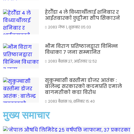
हेटाैँडा ४ ले विध्यार्थीलाई शनिबार र
आईतबारकाे छुट्टीमा सीप सिकाउने
२०८३ जेष्ठ १, शुक्रबार ०५:०३
भीम विराग प्रतिष्ठानद्वारा विभिन्न
विधाका ७ जना सम्मानित
२०८३ बैशाख २७, आईतवार १२:५२
सुकुम्बासी बस्तीमा डोजर आतंक :
बालेन्द्र सरकारको कदमप्रति एमाले
बागमतीको कडा विरोध
२०८३ बैशाख १९, शनिबार १५:४०
मुख्य समाचार