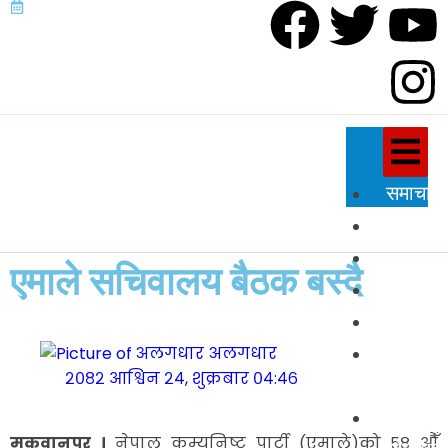
समाचार
राजनीति
प्रदेश
एमाले सचिवालय बैठक बस्दै
शिक्षा
स्वास्थ्य
अलगधार
विज्ञान
२०८२ आश्विन २४, शुक्रबार ०४:४६
प्रविधि
अन्तर्राष्
मकवानपुर ।
नेपाल कम्युनिष्ट पार्टी (एमाले)को ५८ औँ