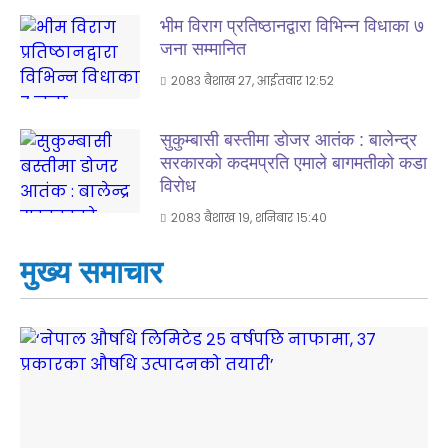
भीम विराग प्रतिष्ठानद्वारा विभिन्न विधाका ७
जना सम्मानित
२०८३ बैशाख २७, आईतवार १२:५२
सुकुम्बासी बस्तीमा डोजर आतंक : बालेन्द्र
सरकारको कदमप्रति एमाले बागमतीको कडा
विरोध
२०८३ बैशाख १९, शनिबार १५:४०
मुख्य समाचार