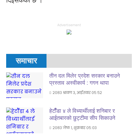
दिइसकेको छ ।
Advertisement
समाचार
तीन दल मिलेर प्रदेश सरकार बनाउने
प्रस्ताव अस्वीकार्य : गगन थापा
२०८३ श्रावण ३, आईतवार ०५:५२
हेटाैँडा ४ ले विध्यार्थीलाई शनिबार र
आईतबारकाे छुट्टीमा सीप सिकाउने
२०८३ जेष्ठ १, शुक्रबार ०५:०३