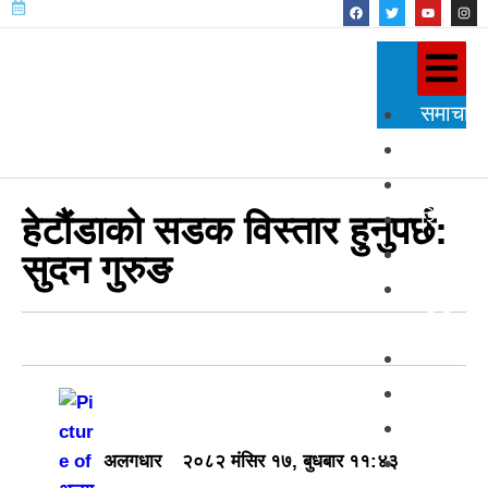
समाचार
राजनीति
प्रदेश
शिक्षा
हेटौंडाको सडक विस्तार हुनुपर्छ:
स्वास्थ्य
सुदन गुरुङ
विज्ञान
प्रविधि
अन्तर्राष्
खेलकुद
अन्तर्वार्त
मनोरञ्ज
अलगधार
२०८२ मंसिर १७, बुधबार ११:४३