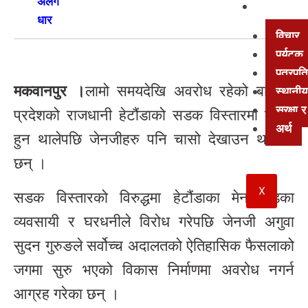
अन्य
विचार
पर्यटक
पत्रपत्
मकवानपुर ।
लामो समयदेखि अवरोध रहेको बागमती
स्थानीय
सुरक्षा
प्रदेशको राजधानी हेटौंडाको सडक विस्तारमा विवाद
अर्थ
हुन थालेपछि जेनजीहरु पनि चासो देखाउन थालेका
छन् ।
X
सडक विस्तारको विरुद्धमा हेटौंडाका मेन रोडका
व्यवसायी र घरधनीले विरोध गरेपछि जेनजी अगुवा
सुदन गुरुङले सर्वोच्च अदालतको ऐतिहासिक फैसलाको
जगमा सुरु भएको विकास निर्माणमा अवरोध नगर्न
आग्रह गरेका छन् ।