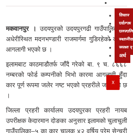
अन्य
विचार
पर्यटक
मकवानपुर ।
उदयपुरको उदयपुरगढी गाउँपालिका–७
पत्रपत्
अधेरीस्थित मदनभण्डारी राजमार्गमा गुडिरहेको कारमा
स्थानीय
सुरक्षा
आगलागी भएको छ ।
अर्थ
इलामबाट काठमाडौतर्फ जाँदै गरेको बा. ९ च. ८६६८
नम्बरको फोर्ड कम्पनीको भिभो कारमा आगलागी हुँदा
X
कार पूर्ण रूपमा जलेर नष्ट भएको प्रहरीले जनाएको छ
।
जिल्ला प्रहरी कार्यालय उदयपुरका प्रहरी नायब
उपरीक्षक केदारमान दोङका अनुसार इलामको चुलाचुली
गाउँपालिका–५ का कार चालक ४२ वर्षिय प्रेम सेन्चुरी