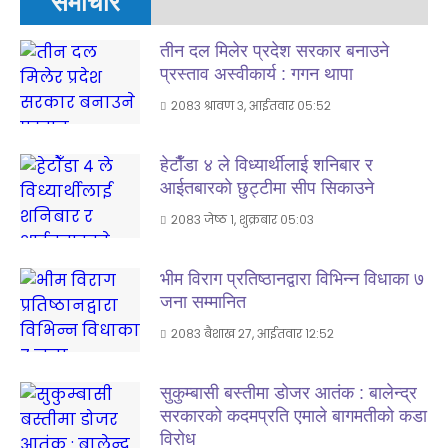
समाचार
तीन दल मिलेर प्रदेश सरकार बनाउने
प्रस्ताव अस्वीकार्य : गगन थापा
२०८३ श्रावण ३, आईतवार ०५:५२
हेटाैँडा ४ ले विध्यार्थीलाई शनिबार र
आईतबारकाे छुट्टीमा सीप सिकाउने
२०८३ जेष्ठ १, शुक्रबार ०५:०३
भीम विराग प्रतिष्ठानद्वारा विभिन्न विधाका ७
जना सम्मानित
२०८३ बैशाख २७, आईतवार १२:५२
सुकुम्बासी बस्तीमा डोजर आतंक : बालेन्द्र
सरकारको कदमप्रति एमाले बागमतीको कडा
विरोध