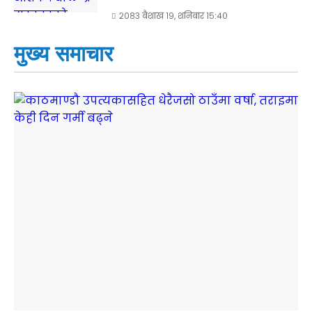
२०८३ बैशाख १९, शनिबार १५:४०
मुख्य समाचार