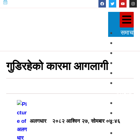
समाचार
राजनीति
प्रदेश
शिक्षा
गुडिरहेको कारमा आगलागी
स्वास्थ्य
विज्ञान
प्रविधि
अन्तर्राष्
खेलकुद
अलगधार
२०८२ आश्विन २७, सोमबार ०७:४६
अन्तर्वार्त
मनोरञ्ज