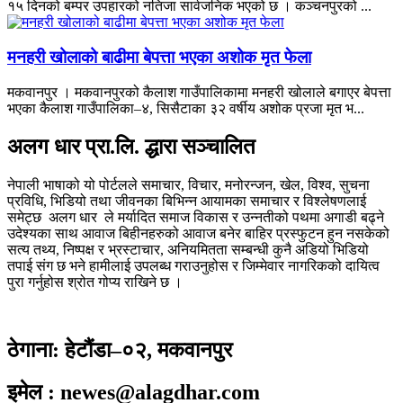
१५ दिनको बम्पर उपहारको नतिजा सार्वजनिक भएको छ । कञ्चनपुरको ...
मनहरी खोलाको बाढीमा बेपत्ता भएका अशोक मृत फेला
मकवानपुर । मकवानपुरको कैलाश गाउँपालिकामा मनहरी खोलाले बगाएर बेपत्ता
भएका कैलाश गाउँपालिका–४, सिसैटाका ३२ वर्षीय अशोक प्रजा मृत भ...
अलग धार प्रा.लि. द्धारा सञ्चालित
नेपाली भाषाको यो पोर्टलले समाचार, विचार, मनोरन्जन, खेल, विश्व, सुचना
प्रविधि, भिडियो तथा जीवनका बिभिन्न आयामका समाचार र विश्लेषणलाई
समेट्छ अलग धार ले मर्यादित समाज विकास र उन्नतीको पथमा अगाडी बढ्ने
उदेश्यका साथ आवाज बिहीनहरुको आवाज बनेर बाहिर प्रस्फुटन हुन नसकेको
सत्य तथ्य, निष्पक्ष र भ्रस्टाचार, अनियमितता सम्बन्धी कुनै अडियो भिडियो
तपाई संग छ भने हामीलाई उपलब्ध गराउनुहोस र जिम्मेवार नागरिकको दायित्व
पुरा गर्नुहोस श्रोत गोप्य राखिने छ ।
ठेगाना: हेटौंडा–०२, मकवानपुर
इमेल : newes@alagdhar.com